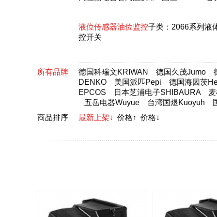
液位传感器油位监控
子类：
2066系列
控开关
所有品牌
德国科瑞文KRIWAN
德国久茂Jumo
DENKO
美国派匹Pepi
德国海因茨Hei
EPCOS
日本芝浦电子SHIBAURA
麦
五岳电器Wuyue
台湾国煜Kuoyuh
商品排序
最新上架↓
价格↑
价格↓