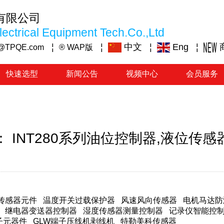
有限公司
ectrical Equipment Tech.Co.,Ltd
¦
¦
中文
¦
Eng
¦
@TPQE.com
® WAP版
快速选型
新闻公告
视频中心
会员服务
 INT280系列油位控制器,液位传
传感器元件
温度开关过载保护器
风速风向传感器
电机马达防
继电器变送器控制器
湿度传感器测量控制器
记录仪智能控
子元器件
GLW端子压线机剥线机
特勒美科传感器