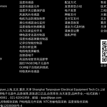
温度传感器
配送方式
售前：
ensos
温度传感器元件
发票类型介绍
技术
温度开关过载保护器
电子发票
工程师
风速风向传感器
网银支付
大量采
电机马达防潮加热带
支付宝支付
北京（
液位传感器油位监控
退换货政策
重庆（
温度保险丝热熔断器
退款方式及时效
天津（
压力压差监控开关
退换货运费
企业邮
继电器变送器控制器
隐私声明
湿度传感器测量控制器
记录仪智能控制器
水质分析监测
电线电缆屏蔽线
连接器端子
gy
高温热缩套管高温胶带
国巨YAGEO电子元器件
企业
GLW端子压线机剥线机
特勒美科传感器
qiuer,上海,北京,重庆,天津
Shanghai Tanpoqiuer Electrical Equipment Tech.Co.,Ltd
电子元器件,品质保障,原装进口正品,自营库存,当天发货,品种齐全,一站式采购！
021-62041958，邮箱：tpqe@tpqe.com
机控制模块采购
Pt铂电阻元件采购
NTC热敏电阻采购
温度保险丝采购
12039368号-4