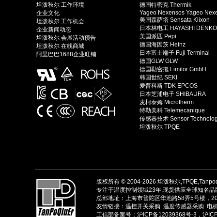
坦泼秋尔 工作环境
德国特密克 Thermik
Yageo Nexensos Yageo Nex
企业文化
美国森萨塔 Sensata Klixon
坦泼秋尔 工作机会
日本林电工 HAYASHI DENKO
企业新闻动态
美国派匹 Pepi
坦泼秋尔 会展活动预告
德国海因茨 Heinz
坦泼秋尔 在线商城
日本富士端子 Fuji Terminal
阿里巴巴1688企业旺铺
德国GLW GLW
德国勒密拖 Limitor GmbH
韩国世纪 SEKI
爱普科斯 TDK EPCOS
日本芝浦电子 SHIBAURA
麦柯泰姆 Microtherm
特勒美科 Telemecanique
传感器技术 Sensor Technolo
坦泼秋尔 TPQE
版权所有 © 2004-2026
坦泼秋尔,TPQE,Tanpo
专注于温度控制领域23年,现货供应全球知名品牌
总部地址：上海市普陀区华池路58弄5号楼，200061，
友情链接：
温控开关采购
温度传感器采购
电
工信部备案号：沪ICP备12039368号-3，沪ICP备