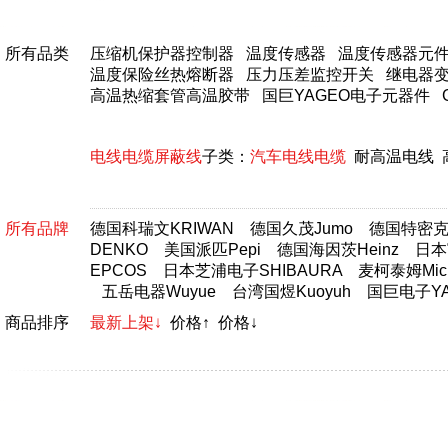
所有品类
压缩机保护器控制器
温度传感器
温度传感器元
温度保险丝热熔断器
压力压差监控开关
继电器
高温热缩套管高温胶带
国巨YAGEO电子元器件
电线电缆屏蔽线
子类：
汽车电线电缆
耐高温电线
所有品牌
德国科瑞文KRIWAN
德国久茂Jumo
德国特密克T
DENKO
美国派匹Pepi
德国海因茨Heinz
日本富
EPCOS
日本芝浦电子SHIBAURA
麦柯泰姆Micr
五岳电器Wuyue
台湾国煜Kuoyuh
国巨电子YA
商品排序
最新上架↓
价格↑
价格↓