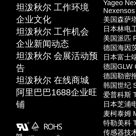
Yageo Ne
坦泼秋尔 工作环境
Nexensos
企业文化
美国森萨塔 S
日本林电工 
坦泼秋尔 工作机会
美国派匹 P
企业新闻动态
德国海因茨 
坦泼秋尔 会展活动预
日本富士端子 
告
德国GLW 
德国勒密拖 L
坦泼秋尔 在线商城
韩国世纪 S
阿里巴巴1688企业旺
爱普科斯 T
铺
日本芝浦电子
麦柯泰姆 Mi
特勒美科 Te
传感器技术 S