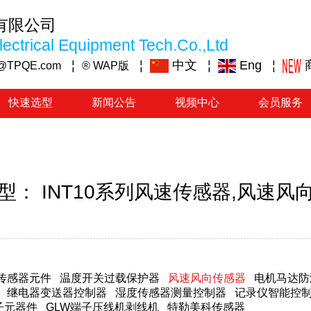
有限公司
ectrical Equipment Tech.Co.,Ltd
¦
¦
中文
¦
Eng
¦
@TPQE.com
® WAP版
快速选型
新闻公告
视频中心
会员服务
型： INT10系列风速传感器,风速风
传感器元件
温度开关过载保护器
风速风向传感器
电机马达防
继电器变送器控制器
湿度传感器测量控制器
记录仪智能控
子元器件
GLW端子压线机剥线机
特勒美科传感器