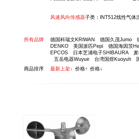
风速风向传感器
子类：
INT512线性气
所有品牌
德国科瑞文KRIWAN
德国久茂Jumo
DENKO
美国派匹Pepi
德国海因茨Hei
EPCOS
日本芝浦电子SHIBAURA
麦
五岳电器Wuyue
台湾国煜Kuoyuh
商品排序
最新上架↓
价格↑
价格↓