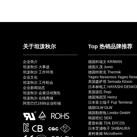
关于坦泼秋尔
Top 热销品牌推荐
企业简介
德国科瑞文 KRIWAN
坦泼秋尔 大事迹
德国久茂 Jumo
坦泼秋尔 工作环境
德国特密克 Thermik
Yageo Nexensos Yageo Nex
企业文化
美国森萨塔 Sensata Klixon
坦泼秋尔 工作机会
日本林电工 HAYASHI DENKO
企业新闻动态
美国派匹 Pepi
坦泼秋尔 会展活动预告
德国海因茨 Heinz
坦泼秋尔 在线商城
日本富士端子 Fuji Terminal
阿里巴巴1688企业旺铺
德国GLW GLW
德国勒密拖 Limitor GmbH
韩国世纪 SEKI
爱普科斯 TDK EPCOS
日本芝浦电子 SHIBAURA
麦柯泰姆 Microtherm