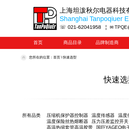
上海坦泼秋尔电器科技
Shanghai Tanpoqiuer El
☏ 021-62041958 ¦
✉ TPQE
首页
商品目录
品牌制造商
您所在的位置：
首页
\
快速选型
快速选
所有品类
压缩机保护器控制器
温度传感器
温度
温度保险丝热熔断器
压力压差监控开关
高温热缩套管高温胶带
国巨YAGEO电