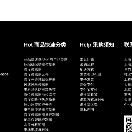
Hot 商品快速分类
Help 采购须知
联
商品快速选型-所有产品类别
常见问题
上海
压缩机保护器控制器
采购流程
上海
温度传感器
配送方式
售前：
ensos
温度传感器元件
发票类型介绍
技术
温度开关过载保护器
电子发票
工程师
风速风向传感器
网银支付
大量采
电机马达防潮加热带
支付宝支付
北京（
液位传感器油位监控
退换货政策
重庆（
温度保险丝热熔断器
退款方式及时效
天津（
压力压差监控开关
退换货运费
企业邮
继电器变送器控制器
隐私声明
湿度传感器测量控制器
记录仪智能控制器
水质分析监测
电线电缆屏蔽线