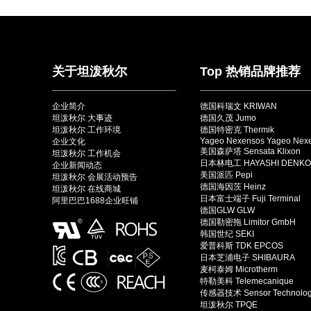
关于坦泼秋尔
Top 热销品牌推荐
企业简介
德国科瑞文 KRIWAN
坦泼秋尔 大事迹
德国久茂 Jumo
坦泼秋尔 工作环境
德国特密克 Thermik
Yageo Nexensos Yageo Nex
企业文化
美国森萨塔 Sensata Klixon
坦泼秋尔 工作机会
日本林电工 HAYASHI DENKO
企业新闻动态
美国派匹 Pepi
坦泼秋尔 会展活动预告
德国海因茨 Heinz
坦泼秋尔 在线商城
日本富士端子 Fuji Terminal
阿里巴巴1688企业旺铺
德国GLW GLW
德国勒密拖 Limitor GmbH
韩国世纪 SEKI
爱普科斯 TDK EPCOS
日本芝浦电子 SHIBAURA
麦柯泰姆 Microtherm
特勒美科 Telemecanique
传感器技术 Sensor Technolo
坦泼秋尔 TPQE