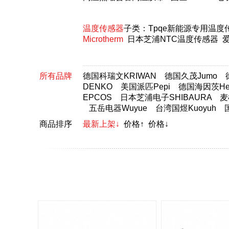
温度传感器
子类：
Tpqe新能源专用温度
Microtherm
日本芝浦NTC温度传感器
爱
所有品牌
德国科瑞文KRIWAN
德国久茂Jumo
DENKO
美国派匹Pepi
德国海因茨Hei
EPCOS
日本芝浦电子SHIBAURA
麦
五岳电器Wuyue
台湾国煜Kuoyuh
商品排序
最新上架↓
价格↑
价格↓