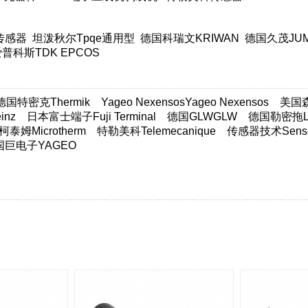
传感器
坦泼秋尔Tpqe通用型
德国科瑞文KRIWAN
德国久茂JU
普科斯TDK EPCOS
德国特密克Thermik
Yageo NexensosYageo Nexensos
美国森萨
nz
日本富士端子Fuji Terminal
德国GLWGLW
德国勒密拖Lim
柯泰姆Microtherm
特勒美科Telemecanique
传感器技术Sensor
国巨电子YAGEO