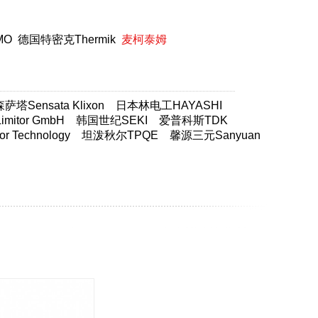
MO
德国特密克Thermik
麦柯泰姆
塔Sensata Klixon
日本林电工HAYASHI
itor GmbH
韩国世纪SEKI
爱普科斯TDK
 Technology
坦泼秋尔TPQE
馨源三元Sanyuan