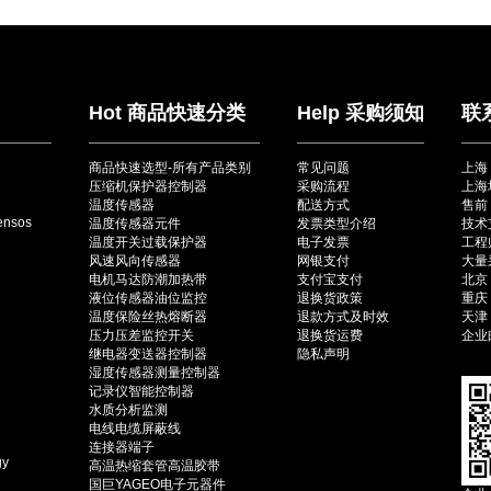
Hot 商品快速分类
Help 采购须知
联
商品快速选型-所有产品类别
常见问题
上海
压缩机保护器控制器
采购流程
上海
温度传感器
配送方式
售前：
ensos
温度传感器元件
发票类型介绍
技术
温度开关过载保护器
电子发票
工程师
风速风向传感器
网银支付
大量采
电机马达防潮加热带
支付宝支付
北京（
液位传感器油位监控
退换货政策
重庆（
温度保险丝热熔断器
退款方式及时效
天津（
压力压差监控开关
退换货运费
企业邮
继电器变送器控制器
隐私声明
湿度传感器测量控制器
记录仪智能控制器
水质分析监测
电线电缆屏蔽线
连接器端子
gy
高温热缩套管高温胶带
国巨YAGEO电子元器件