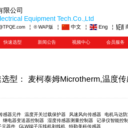
有限公司
ectrical Equipment Tech.Co.,Ltd
¦
¦
中文
¦
Eng
¦
@TPQE.com
® WAP版
快速选型
新闻公告
视频中心
会员服务
选型： 麦柯泰姆Microtherm,温度
传感器元件
温度开关过载保护器
风速风向传感器
电机马达防
继电器变送器控制器
湿度传感器测量控制器
记录仪智能控
子元器件
GLW端子压线机剥线机
特勒美科传感器