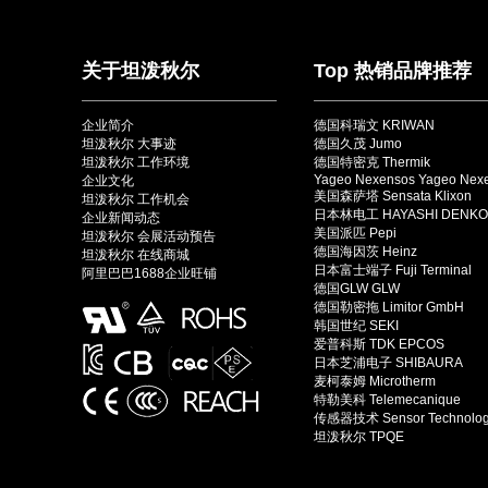
关于坦泼秋尔
Top 热销品牌推荐
企业简介
德国科瑞文 KRIWAN
坦泼秋尔 大事迹
德国久茂 Jumo
坦泼秋尔 工作环境
德国特密克 Thermik
Yageo Nexensos Yageo Nex
企业文化
美国森萨塔 Sensata Klixon
坦泼秋尔 工作机会
日本林电工 HAYASHI DENKO
企业新闻动态
美国派匹 Pepi
坦泼秋尔 会展活动预告
德国海因茨 Heinz
坦泼秋尔 在线商城
日本富士端子 Fuji Terminal
阿里巴巴1688企业旺铺
德国GLW GLW
德国勒密拖 Limitor GmbH
韩国世纪 SEKI
爱普科斯 TDK EPCOS
日本芝浦电子 SHIBAURA
麦柯泰姆 Microtherm
特勒美科 Telemecanique
传感器技术 Sensor Technolo
坦泼秋尔 TPQE