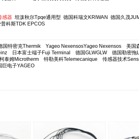
传感器
坦泼秋尔Tpqe通用型
德国科瑞文KRIWAN
德国久茂JU
普科斯TDK EPCOS
德国特密克Thermik
Yageo NexensosYageo Nexensos
美国森萨
nz
日本富士端子Fuji Terminal
德国GLWGLW
德国勒密拖Lim
柯泰姆Microtherm
特勒美科Telemecanique
传感器技术Sensor
国巨电子YAGEO