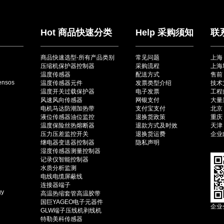
Hot 商品快速分类
Help 采购须知
联
商品快速选型-所有产品类别
常见问题
上海
压缩机保护器控制器
采购流程
上海
温度传感器
配送方式
售前：
ensos
温度传感器元件
发票类型介绍
技术
温度开关过载保护器
电子发票
工程师
风速风向传感器
网银支付
大量采
电机马达防潮加热带
支付宝支付
北京（
液位传感器油位监控
退换货政策
重庆（
温度保险丝热熔断器
退款方式及时效
天津（
压力压差监控开关
退换货运费
企业邮
继电器变送器控制器
隐私声明
湿度传感器测量控制器
记录仪智能控制器
水质分析监测
电线电缆屏蔽线
连接器端子
gy
高温热缩套管高温胶带
国巨YAGEO电子元器件
企业
GLW端子压线机剥线机
特勒美科传感器