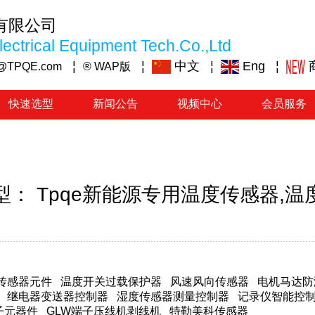
有限公司
ectrical Equipment Tech.Co.,Ltd
¦
¦
中文
¦
Eng
¦
@TPQE.com
® WAP版
快速选型
新闻公告
视频中心
会员服务
型： Tpqe新能源专用温度传感器,温
传感器元件
温度开关过载保护器
风速风向传感器
电机马达防
继电器变送器控制器
湿度传感器测量控制器
记录仪智能控
子元器件
GLW端子压线机剥线机
特勒美科传感器