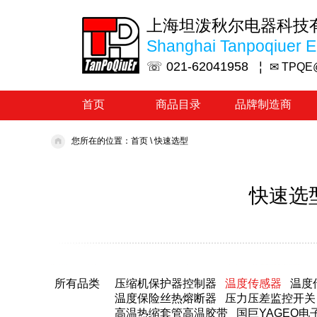
上海坦泼秋尔电器科技
Shanghai Tanpoqiuer El
☏ 021-62041958 ¦
✉ TPQE
首页
商品目录
品牌制造商
您所在的位置：
首页
\
快速选型
快速选
所有品类
压缩机保护器控制器
温度传感器
温度
温度保险丝热熔断器
压力压差监控开关
高温热缩套管高温胶带
国巨YAGEO电