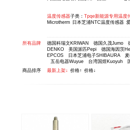
温度传感器
子类：
Tpqe新能源专用温度
Microtherm
日本芝浦NTC温度传感器
爱
所有品牌
德国科瑞文KRIWAN
德国久茂Jumo
DENKO
美国派匹Pepi
德国海因茨Hei
EPCOS
日本芝浦电子SHIBAURA
麦
五岳电器Wuyue
台湾国煜Kuoyuh
商品排序
最新上架↓
价格↑
价格↓