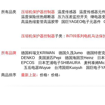
所有品类
压缩机保护器控制器
温度传感器
温度传感器元
温度保险丝热熔断器
压力压差监控开关
继电器
高温热缩套管高温胶带
国巨YAGEO电子元器件
压缩机保护器控制器
子类：
INT69系列电机马达保
所有品牌
德国科瑞文KRIWAN
德国久茂Jumo
德国特密克T
DENKO
美国派匹Pepi
德国海因茨Heinz
日本富
EPCOS
日本芝浦电子SHIBAURA
麦柯泰姆Micr
五岳电器Wuyue
台湾国煜Kuoyuh
国巨电子YA
商品排序
最新上架↓
价格↑
价格↓