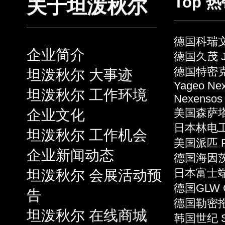
Top 
关于坦泼秋尔
德国科瑞文 
企业简介
德国久茂 J
德国特密克 
坦泼秋尔 大事迹
Yageo Ne
坦泼秋尔 工作环境
Nexensos
企业文化
美国森萨塔 S
日本林电工 
坦泼秋尔 工作机会
美国派匹 P
企业新闻动态
德国海因茨 
坦泼秋尔 会展活动预
日本富士端子 
德国GLW 
告
德国勒密拖 L
坦泼秋尔 在线商城
韩国世纪 S