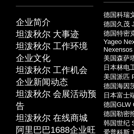
德国科瑞文 
企业简介
德国久茂 J
坦泼秋尔 大事迹
德国特密克 
Yageo Ne
坦泼秋尔 工作环境
Nexensos
企业文化
美国森萨塔 S
日本林电工 
坦泼秋尔 工作机会
美国派匹 P
企业新闻动态
德国海因茨 
坦泼秋尔 会展活动预
日本富士端子 
告
德国GLW 
德国勒密拖 L
坦泼秋尔 在线商城
韩国世纪 S
阿里巴巴1688企业旺
爱普科斯 T