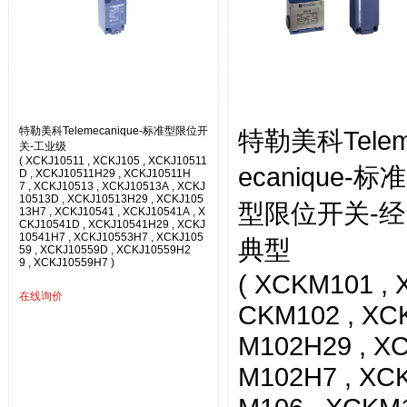
特勒美科Telemecanique-标准型限位开
特勒美科Tele
关-工业级
( XCKJ10511 , XCKJ105 , XCKJ10511
ecanique-标准
D , XCKJ10511H29 , XCKJ10511H
7 , XCKJ10513 , XCKJ10513A , XCKJ
10513D , XCKJ10513H29 , XCKJ105
型限位开关-经
13H7 , XCKJ10541 , XCKJ10541A , X
CKJ10541D , XCKJ10541H29 , XCKJ
10541H7 , XCKJ10553H7 , XCKJ105
典型
59 , XCKJ10559D , XCKJ10559H2
9 , XCKJ10559H7 )
( XCKM101 , 
在线询价
CKM102 , XC
M102H29 , X
M102H7 , XC