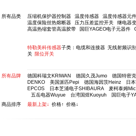
所有品类
压缩机保护器控制器
温度传感器
温度传感器元
温度保险丝热熔断器
压力压差监控开关
继电器
高温热缩套管高温胶带
国巨YAGEO电子元器件
特勒美科传感器
子类：
电缆和连接器
无线射频识
关
限位开关
所有品牌
德国科瑞文KRIWAN
德国久茂Jumo
德国特密克T
DENKO
美国派匹Pepi
德国海因茨Heinz
日本富
EPCOS
日本芝浦电子SHIBAURA
麦柯泰姆Micr
五岳电器Wuyue
台湾国煜Kuoyuh
国巨电子YA
商品排序
最新上架↓
价格↑
价格↓