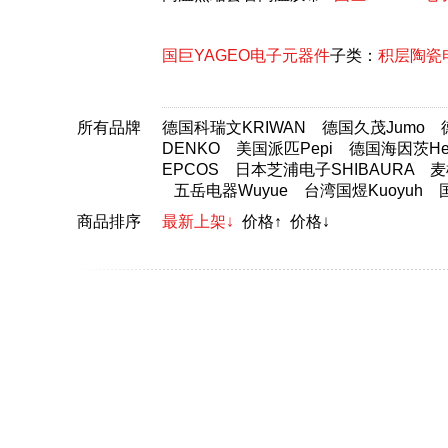
国巨YAGEO电子元器件
子类：
积层陶瓷
所有品牌
德国科瑞文KRIWAN
德国久茂Jumo
DENKO
美国派匹Pepi
德国海因茨Hei
EPCOS
日本芝浦电子SHIBAURA
麦
五岳电器Wuyue
台湾国煜Kuoyuh
商品排序
最新上架↓
价格↑
价格↓