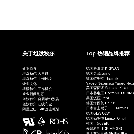
关于坦泼秋尔
Top 热销品牌推荐
企业简介
德国科瑞文 KRIWAN
坦泼秋尔 大事迹
德国久茂 Jumo
坦泼秋尔 工作环境
德国特密克 Thermik
Yageo Nexensos Yageo Nex
企业文化
美国森萨塔 Sensata Klixon
坦泼秋尔 工作机会
日本林电工 HAYASHI DENKO
企业新闻动态
美国派匹 Pepi
坦泼秋尔 会展活动预告
德国海因茨 Heinz
坦泼秋尔 在线商城
日本富士端子 Fuji Terminal
阿里巴巴1688企业旺铺
德国GLW GLW
德国勒密拖 Limitor GmbH
韩国世纪 SEKI
爱普科斯 TDK EPCOS
日本芝浦电子 SHIBAURA