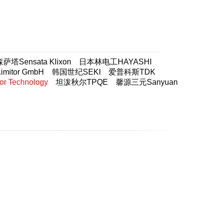
塔Sensata Klixon
日本林电工HAYASHI
itor GmbH
韩国世纪SEKI
爱普科斯TDK
 Technology
坦泼秋尔TPQE
馨源三元Sanyuan