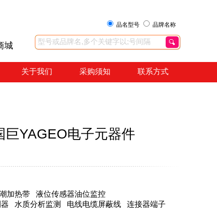
品名型号
品牌名称
商城
关于我们
采购须知
联系方式
容,国巨YAGEO电子元器件
潮加热带
液位传感器油位监控
制器
水质分析监测
电线电缆屏蔽线
连接器端子