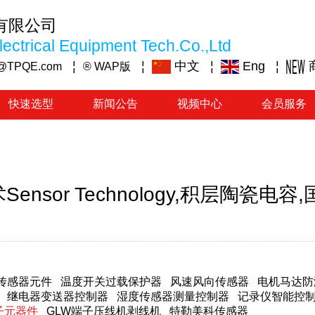
有限公司
ectrical Equipment Tech.Co.,Ltd
¦
¦
中文
¦
Eng
¦
@TPQE.com
® WAP版
快速选型
新闻公告
视频中心
会员服务
nsor Technology,积层陶瓷电
传感器元件
温度开关过载保护器
风速风向传感器
电机马达防
继电器变送器控制器
湿度传感器测量控制器
记录仪智能控
子元器件
GLW端子压线机剥线机
特勒美科传感器