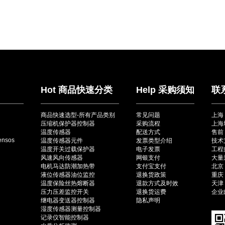
Hot 商品快速分类
Help 采购须知
联
商品快速选型-所有产品类别
常见问题
上海
压缩机保护器控制器
采购流程
上海
温度传感器
配送方式
售前：
ensos
温度传感器元件
发票类型介绍
技术
温度开关过载保护器
电子发票
工程师
风速风向传感器
网银支付
大量采
电机马达防潮加热带
支付宝支付
北京（
液位传感器油位监控
退换货政策
重庆（
温度保险丝热熔断器
退款方式及时效
天津（
压力压差监控开关
退换货运费
企业邮
继电器变送器控制器
隐私声明
湿度传感器测量控制器
记录仪智能控制器