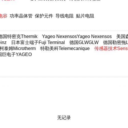
电容
功率晶体管
保护元件
导线电阻
贴片电阻
德国特密克Thermik
Yageo NexensosYageo Nexensos
美国森萨
nz
日本富士端子Fuji Terminal
德国GLWGLW
德国勒密拖Lim
柯泰姆Microtherm
特勒美科Telemecanique
传感器技术Sensor
国巨电子YAGEO
无记录