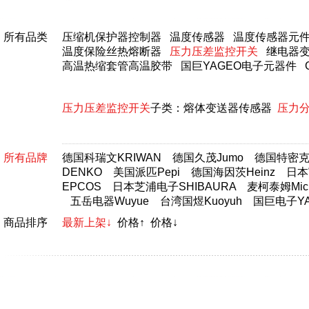
所有品类
压缩机保护器控制器
温度传感器
温度传感器元
温度保险丝热熔断器
压力压差监控开关
继电器
高温热缩套管高温胶带
国巨YAGEO电子元器件
压力压差监控开关
子类：
熔体变送器传感器
压力
所有品牌
德国科瑞文KRIWAN
德国久茂Jumo
德国特密克T
DENKO
美国派匹Pepi
德国海因茨Heinz
日本富
EPCOS
日本芝浦电子SHIBAURA
麦柯泰姆Micr
五岳电器Wuyue
台湾国煜Kuoyuh
国巨电子YA
商品排序
最新上架↓
价格↑
价格↓