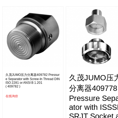
久茂JUMO压力分离器409782 Pressur
久茂JUMO压
e Separator with Screw-In Thread DIN
ISO 2281 or ANSI B 1.201
分离器409778
( 409782 )
Pressure Sep
在线询价
ator with ISS
SRJT Socket 