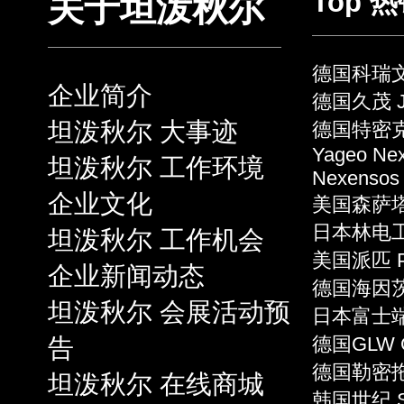
Top 
关于坦泼秋尔
德国科瑞文 
企业简介
德国久茂 J
坦泼秋尔 大事迹
德国特密克 
Yageo Ne
坦泼秋尔 工作环境
Nexensos
企业文化
美国森萨塔 S
日本林电工 
坦泼秋尔 工作机会
美国派匹 P
企业新闻动态
德国海因茨 
坦泼秋尔 会展活动预
日本富士端子 
告
德国GLW 
德国勒密拖 L
坦泼秋尔 在线商城
韩国世纪 S