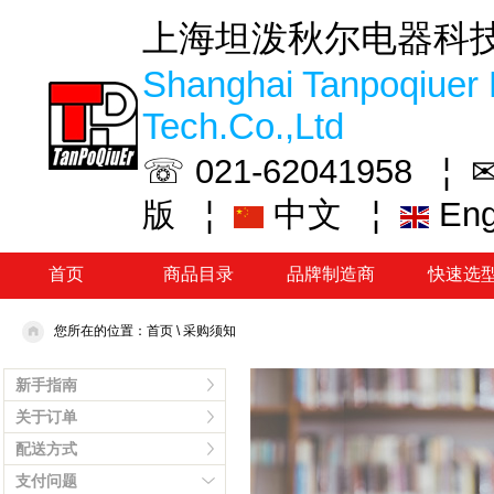
上海坦泼秋尔电器科
Shanghai Tanpoqiuer 
Tech.Co.,Ltd
☏ 021-62041958 ¦
✉
¦
中文
¦
En
版
首页
商品目录
品牌制造商
快速选
您所在的位置：
首页
\
采购须知
新手指南
关于订单
配送方式
支付问题