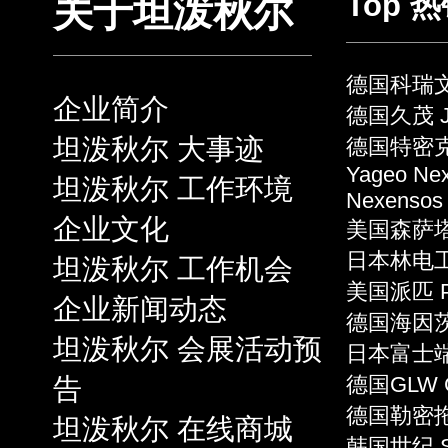
Top 
关于坦泼秋尔
德国科瑞文 
企业简介
德国久茂 J
坦泼秋尔 大事迹
德国特密克 
Yageo Ne
坦泼秋尔 工作环境
Nexensos
企业文化
美国森萨塔 S
日本林电工 
坦泼秋尔 工作机会
美国派匹 P
企业新闻动态
德国海因茨 
坦泼秋尔 会展活动预
日本富士端子 
告
德国GLW 
德国勒密拖 L
坦泼秋尔 在线商城
韩国世纪 S