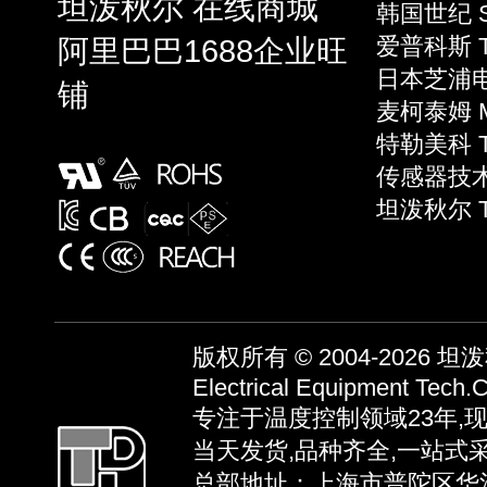
坦泼秋尔 在线商城
韩国世纪 S
阿里巴巴1688企业旺
爱普科斯 T
日本芝浦电子
铺
麦柯泰姆 Mi
特勒美科 Te
传感器技术 S
坦泼秋尔 
版权所有 © 2004-2026
坦泼秋
Electrical Equipment Tech.C
专注于温度控制领域23年,
当天发货,品种齐全,一站式
总部地址：上海市普陀区华池路58弄