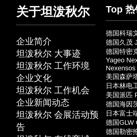
Top 
关于坦泼秋尔
德国科瑞文 
企业简介
德国久茂 J
德国特密克 
坦泼秋尔 大事迹
Yageo Ne
坦泼秋尔 工作环境
Nexensos
企业文化
美国森萨塔 S
日本林电工 
坦泼秋尔 工作机会
美国派匹 P
企业新闻动态
德国海因茨 
坦泼秋尔 会展活动预
日本富士端子 
德国GLW 
告
德国勒密拖 L