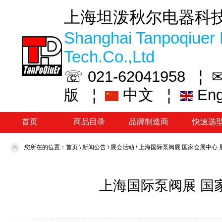
上海坦泼秋尔电器科
Shanghai Tanpoqiuer 
Tech.Co.,Ltd
☏ 021-62041958 ¦
✉
¦
中文
¦
En
版
首页
商品目录
品牌制造商
快速选
您所在的位置：
首页
\
新闻公告
\
展会活动
\
上海国际泵阀展 国家会展中心 展位
上海国际泵阀展 国家会