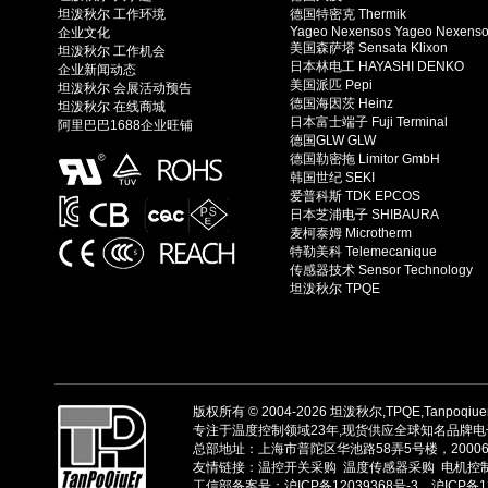
坦泼秋尔 工作环境
德国特密克 Thermik
Yageo Nexensos Yageo Nexens
企业文化
美国森萨塔 Sensata Klixon
坦泼秋尔 工作机会
日本林电工 HAYASHI DENKO
企业新闻动态
美国派匹 Pepi
坦泼秋尔 会展活动预告
德国海因茨 Heinz
坦泼秋尔 在线商城
日本富士端子 Fuji Terminal
阿里巴巴1688企业旺铺
德国GLW GLW
德国勒密拖 Limitor GmbH
韩国世纪 SEKI
爱普科斯 TDK EPCOS
日本芝浦电子 SHIBAURA
麦柯泰姆 Microtherm
特勒美科 Telemecanique
传感器技术 Sensor Technology
坦泼秋尔 TPQE
版权所有 © 2004-2026
坦泼秋尔,TPQE,Tanpoqiu
专注于温度控制领域23年,现货供应全球知名品牌电子
总部地址：上海市普陀区华池路58弄5号楼，200061，02
友情链接：
温控开关采购
温度传感器采购
电机控
工信部备案号：沪ICP备12039368号-3，沪ICP备12