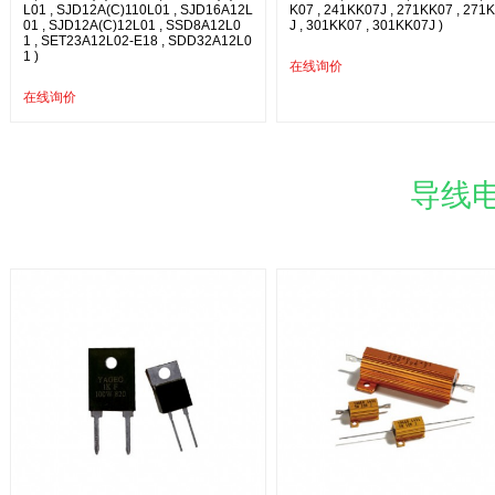
L01 , SJD12A(C)110L01 , SJD16A12L
K07 , 241KK07J , 271KK07 , 271
01 , SJD12A(C)12L01 , SSD8A12L0
J , 301KK07 , 301KK07J )
1 , SET23A12L02-E18 , SDD32A12L0
1 )
在线询价
在线询价
导线电