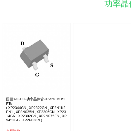
功率晶
国巨YAGEO-功率晶体管-XSemi MOSF
ETs
( XP2344GN , XP2322GN , XP2N1K2
EN1 , XP3N035N , XP2306GN , XP23
14GN , XP2302GN , XP2N075EN , XP
9452GG , XP2P038N )